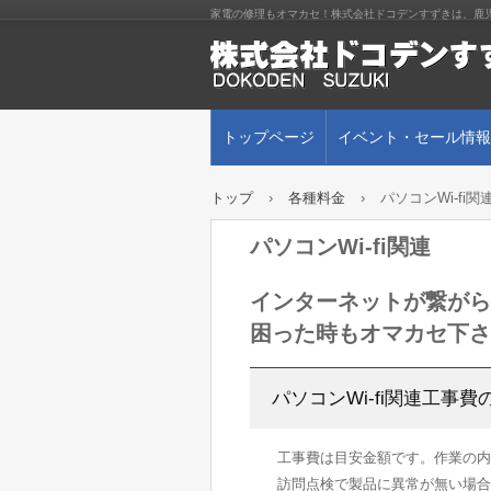
家電の修理もオマカセ！株式会社ドコデンすずきは、鹿
トップページ
イベント・セール情報
トップ
›
各種料金
›
パソコンWi-fi関
パソコンWi-fi関連
インターネットが繋がらな
困った時もオマカセ下さ
パソコンWi-fi関連工事費
工事費は目安金額です。作業の
訪問点検で製品に異常が無い場合