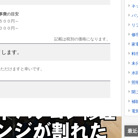
ネ
事費の目安
パソ
５００円～
リ
０００円～
修
記載は税別の価格になります。
家
メします。
料
未
いただけますと幸いです。
水
照
聞
補
電
最近