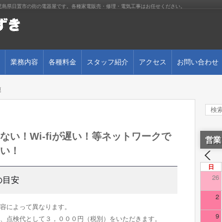
児島県日置市の街の電器屋です。各種家電販売・修理・電気工事はお任せください。
業務内容
各種料金
スタッフ紹介
アクセス
お問い合わせ
連
い！Wi-fiが遅い！等ネットワークで
営業
い！
日
26
の目安
2
内容によって異なります。
9
、点検代として３，０００円（税別）をいただきます。