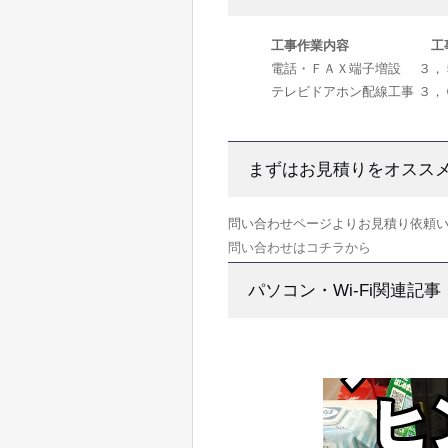
工事作業内容
工
電話・ＦＡＸ端子増設
３，
テレビドアホン配線工事
３，
まずはお見積りをオスス
問い合わせページよりお見積り依頼
問い合わせはコチラから
パソコン・Wi-Fi関連記事