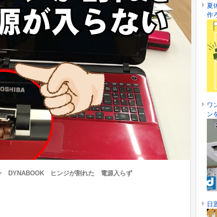
夏
作
ワ
ン
 DYNABOOK ヒンジが割れた 電源入らず
日