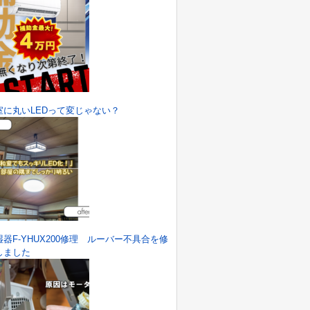
室に丸いLEDって変じゃない？
湿器F-YHUX200修理 ルーバー不具合を修
しました