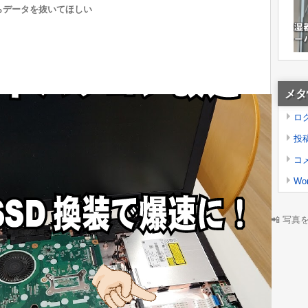
らデータを抜いてほしい
メタ
ロ
投
コ
Wor
📲 写真