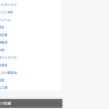
ットサービス
コンWifi
フォーム
理等
電設置
理教室
分類
回りトラブル
明器具
こえの相談会
聴器
気工事
の投稿