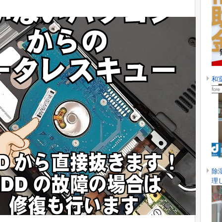
和
除
理