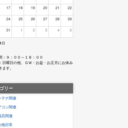
17
18
19
20
21
22
24
25
26
27
28
29
31
1
2
3
4
5
休日
間：９：００～１８：００
：日曜日の他、ＧＷ・お盆・お正月にお休み
きます。
ゴリー
ンテナ関連
アコン関連
風呂関連
の他日常