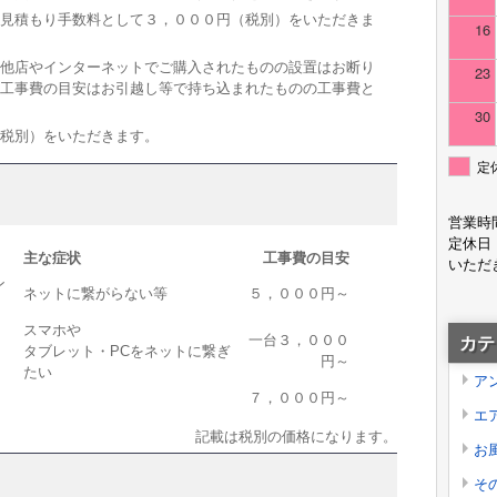
見積もり手数料として３，０００円（税別）をいただきま
16
他店やインターネットでご購入されたものの設置はお断り
23
工事費の目安はお引越し等で持ち込まれたものの工事費と
30
（税別）をいただきます。
定
営業時
定休日
主な症状
工事費の目安
いただ
ン
ネットに繋がらない等
５，０００円～
スマホや
一台３，０００
カテ
タブレット・PCをネットに繋ぎ
円～
たい
ア
７，０００円～
エ
記載は税別の価格になります。
お
そ