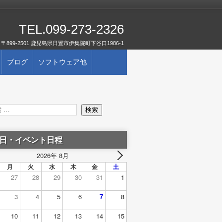
TEL.099-273-2326
〒899-2501 鹿児島県日置市伊集院町下谷口1986-1
ブログ
ソフトウェア他
日・イベント日程
2026年 8月
月
火
水
木
金
土
27
28
29
30
31
1
3
4
5
6
7
8
10
11
12
13
14
15