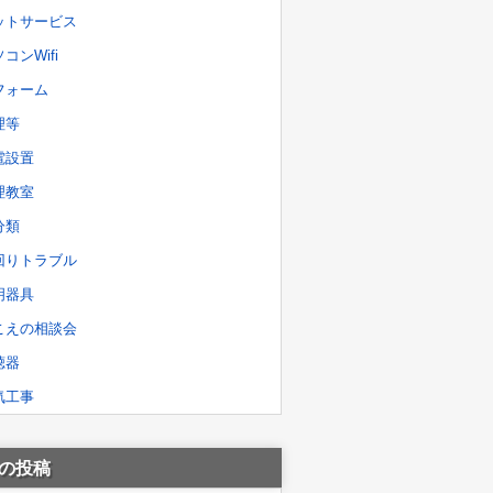
ットサービス
コンWifi
フォーム
理等
電設置
理教室
分類
回りトラブル
明器具
こえの相談会
聴器
気工事
の投稿