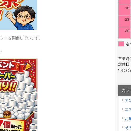
16
23
30
ベントを開催しています。
定
」。
営業時
定休日
いただ
カテ
ア
エ
お
そ