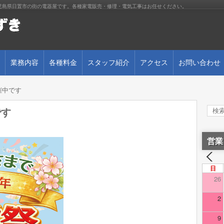
児島県日置市の街の電器屋です。各種家電販売・修理・電気工事はお任せください。
業務内容
各種料金
スタッフ紹介
アクセス
お問い合わせ
催中です
です
営業
日
26
2
9