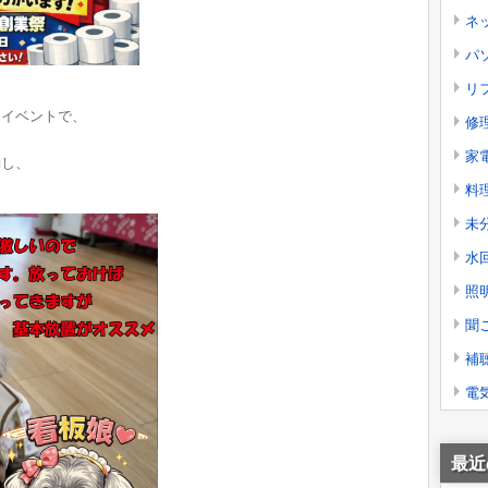
ネ
パソ
リ
るイベントで、
修
。
家
勤し、
料
未
水
照
聞
補
電
最近