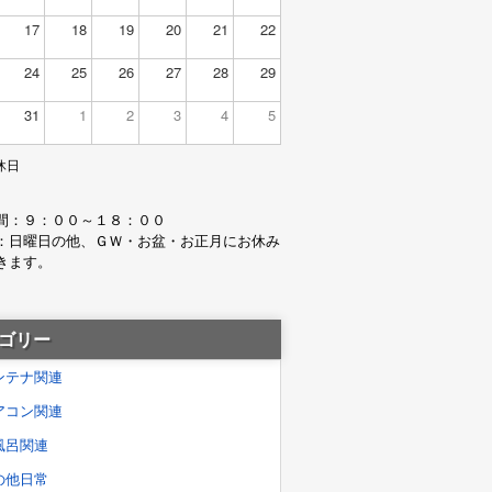
17
18
19
20
21
22
24
25
26
27
28
29
31
1
2
3
4
5
休日
間：９：００～１８：００
：日曜日の他、ＧＷ・お盆・お正月にお休み
きます。
ゴリー
ンテナ関連
アコン関連
風呂関連
の他日常