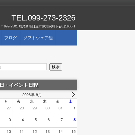
TEL.099-273-2326
〒899-2501 鹿児島県日置市伊集院町下谷口1986-1
ブログ
ソフトウェア他
日・イベント日程
2026年 8月
月
火
水
木
金
土
27
28
29
30
31
1
3
4
5
6
7
8
10
11
12
13
14
15