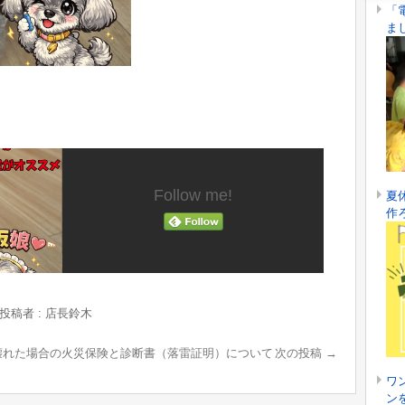
「
ま
Follow me!
夏
作
投稿者 : 店長鈴木
壊れた場合の火災保険と診断書（落雷証明）について
次の投稿
→
ワ
ン