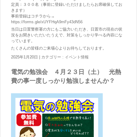
定員：３００名（事前に登録いただけましたらお席確保してお
きます）
事前登録はコチラから→
https://forms.gle/xUYFHqA9mFy43dN56
当日は日置警察署の方にもご協力いただき、日置市の現在の状
況をお聞きいただいたうえで、対策をしっかり学べる内容にな
っています。
たくさんの皆様のご来場心よりお待ちしております。
2025年1月20日
|
カテゴリー :
イベント情報
電気の勉強会 ４月２３日（土） 光熱
費の事一度しっかり勉強しませんか？