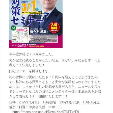
今年度弊社は７０周年でした。
何か記念に残ることがしたいなぁ。何がいいかなぁとずーっと
考えてて決定しました！
防犯セミナーを開催します！
街の皆様にご愛顧いただき７０周年を迎えることができたの
で、弊社のある日置市をもっと安全な笑顔あふれる街にするた
めには、しっかりとした防犯が大事だろうと、ニュースやワイ
ドショーでおなじみの防犯コメンテイター佐々木成三氏をお招
きして防犯セミナー開催いたします！！
日時：2025年3月1日 13時開場 13時30分開演 15時30分迄
場所：日置市中央公民館 中ホール
https://maps.app.goo.gl/DzrekXeg973TT4bF9