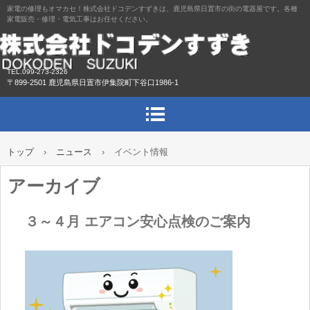
家電の修理もオマカセ！株式会社ドコデンすずきは、鹿児島県日置市の街の電器屋です。各種
家電販売・修理・電気工事はお任せください。
TEL.099-273-2326
〒899-2501 鹿児島県日置市伊集院町下谷口1986-1
トップ
›
ニュース
›
イベント情報
アーカイブ
３～４月 エアコン安心点検のご案内