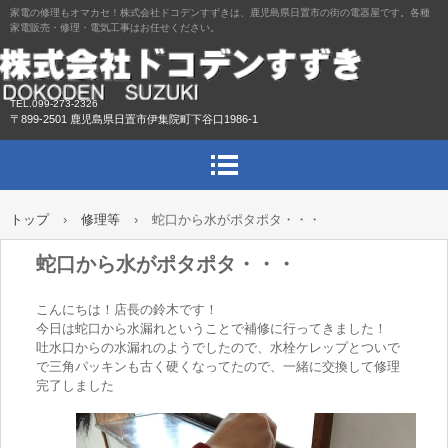
家電の修理もオマカセ！株式会社ドコデンすずきは、鹿児島県日置市の街の電器屋です。各種
家電販売・修理・電気工事はお任せください。
TEL.099-273-2326
〒899-2501 鹿児島県日置市伊集院町下谷口1986-1
トップ
›
修理等
›
蛇口から水がポタポタ・・・
蛇口から水がポタポタ・・・
こんにちは！店長の鈴木です！
今日は蛇口から水漏れということで補修に行ってきました！
吐水口からの水漏れのようでしたので、水栓ケレップとついで
で三角パッキンも古く硬くなってたので、一緒に交換して修理
完了しました